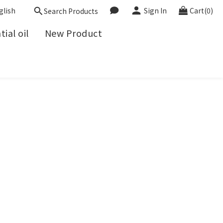
glish
Sign In
Cart(0)
Search Products
ial oil
New Product