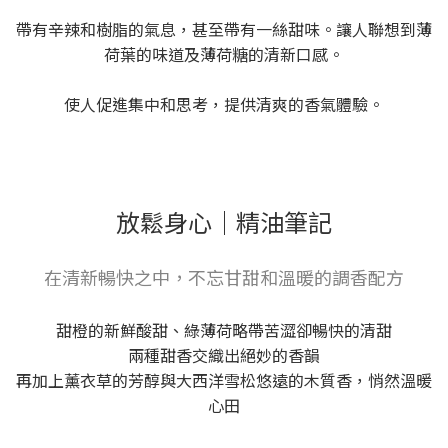
帶有辛辣和樹脂的氣息，甚至帶有一絲甜味。讓人聯想到薄
荷葉的味道及薄荷糖的清新口感。
使人促進集中和思考，提供清爽的香氣體驗。
放鬆身心｜精油筆記
在清新暢快之中，不忘甘甜和溫暖的調香配方
甜橙的新鮮酸甜、綠薄荷略帶苦澀卻暢快的清甜
兩種甜香交織出絕妙的香韻
再加上薰衣草的芳醇與大西洋雪松悠遠的木質香，悄然溫暖
心田