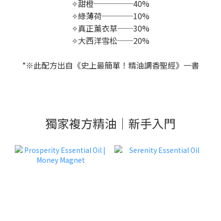
✧甜橙─────40%
✧綠薄荷────10%
✧真正薰衣草──30%
✧大西洋雪松──20%
*※此配方出自《史上最簡單！精油調香聖經》一書
獨家複方精油｜新手入門