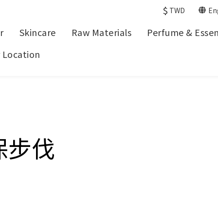
$
TWD
En
r
Skincare
Raw Materials
Perfume & Essent
 Location
保步伐