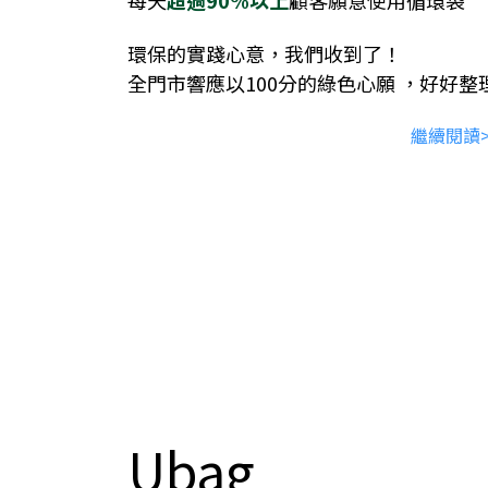
每天
超過90%以上
顧客願意使用循環袋
環保的實踐心意，我們收到了！
全門市響應以100分的綠色心願 ，好好整
繼續閱讀>
Ubag