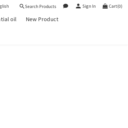
glish
Sign In
Cart(0)
Search Products
ial oil
New Product