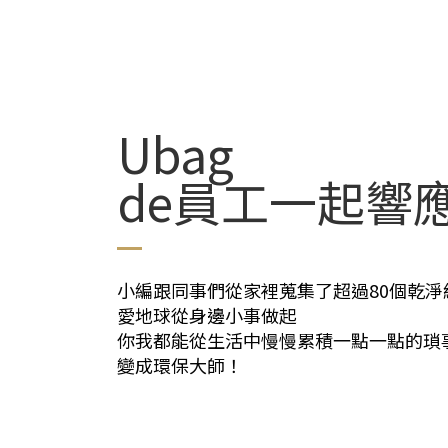
Ubag
de員工一起響
小編跟同事們從家裡蒐集了超過80個乾淨
愛地球從身邊小事做起
你我都能從生活中慢慢累積一點一點的瑣
變成環保大師！