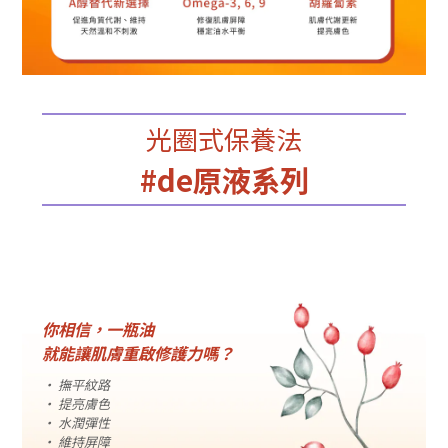
光圈式保養法
#de原液系列
你相信，一瓶油
就能讓肌膚重啟修護力嗎？
· 撫平紋路
· 提亮膚色
· 水潤彈性
· 維持屏障