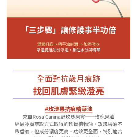
「三步驟」讓修護事半功倍
濕潤打底→ 精華油封潤 → 加壓吸收
掌溫促進油分滲透，鎖住水分與精華
全面對抗歲月痕跡
找回肌膚緊緻澄亮
#玫瑰果抗痕精華油
來自Rosa Canina野玫瑰果實──玫瑰果油
經過冷壓萃取方式取得的珍貴植物油，玫瑰果油不
帶香氣，但成分濃度更高、功效更全面，特別適合