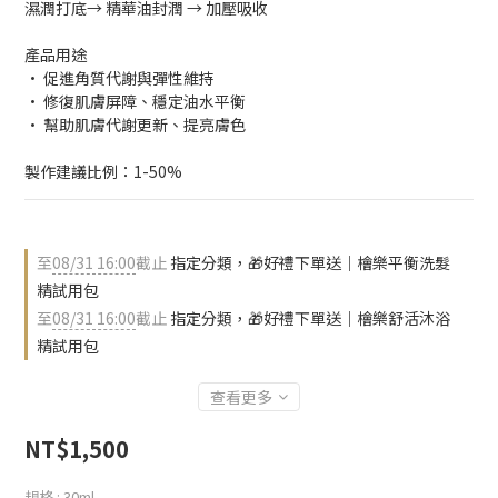
濕潤打底→ 精華油封潤 → 加壓吸收
產品用途
• 促進角質代謝與彈性維持
• 修復肌膚屏障、穩定油水平衡
• 幫助肌膚代謝更新、提亮膚色
製作建議比例：1-50%
至
08/31 16:00
截止
指定分類，🎁好禮下單送｜檜樂平衡洗髮
精試用包
至
08/31 16:00
截止
指定分類，🎁好禮下單送｜檜樂舒活沐浴
精試用包
查看更多
NT$1,500
規格
: 30ml