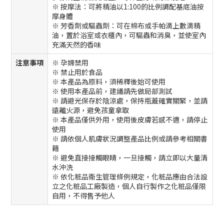
※ 按摩法：可將精油以1:100的比例調配基底油按
摩身體
※ 芳香劑或驅蟲劑：可在棉布或手帕滴上數滴精
油，置於浴室或衣櫃內，可驅蟲和消臭，並使室內
充滿天然的香味
注意事項
※ 孕婦禁用
※ 禁止用於食品
※ 本產品為原料，須稀釋後始可使用
※ 使用本產品前，建議請先做局部測試
※ 請避光保存於陰涼處，保持瓶蓋確實關緊，並請
遠離火源，避免孩童拿取
※ 本產品僅供外用，使用後皮膚若感不適，請停止
使用
※ 請依個人肌膚狀況調整產品比例或請參考相關書
籍
※ 避免直接接觸眼睛，一旦接觸，請立即以大量清
水沖洗
※ 依化粧品衛生管理條例規定，化粧品應由合法設
立之化粧品工廠製造，個人自行製作之化粧品僅限
自用，不得售予他人