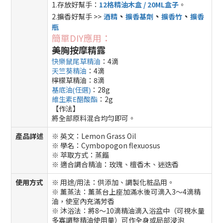
1.存放好幫手：
12格精油木盒 / 20ML盒子
。
、
、
、
2.擴香好幫手 >>
酒精
擴香基劑
擴香竹
擴香
瓶
簡單DIY應用：
美胸按摩精露
快樂鼠尾草精油
：4滴
天竺葵精油
：4滴
檸檬草精油：8滴
：28g
基底油(任選)
：2g
維生素E醋酸酯
【作法】
將全部原料混合均勻即可。
產品詳述
※ 英文：Lemon Grass Oil
※ 學名：Cymbopogon flexuosus
※ 萃取方式：蒸餾
※ 適合調合精油：玫瑰、檀香木、迷迭香
使用方式
※ 用途/用法：供添加、調製化粧品用。
※ 薰蒸法：薰蒸台上座加滿水後可滴入3～4滴精
油，使室內充滿芳香
※ 沐浴法：將8～10滴精油滴入浴盆中（可視水量
多寡調整精油使用量）可作全身或局部浸泡