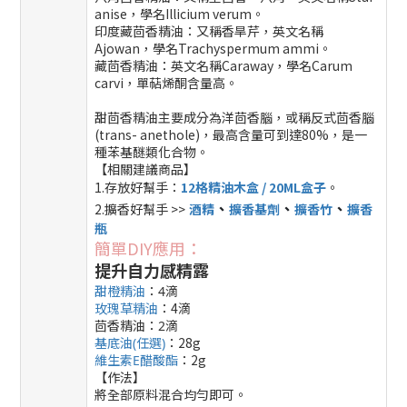
anise，學名Illicium verum。
印度藏茴香精油：又稱香旱芹，英文名稱
Ajowan，學名Trachyspermum ammi。
藏茴香精油：英文名稱Caraway，學名Carum
carvi，單萜烯酮含量高。
甜茴香精油主要成分為洋茴香腦，或稱反式茴香腦
(trans- anethole)，最高含量可到達80%，是一
種苯基醚類化合物。
【相關建議商品】
1.存放好幫手：
12格精油木盒 / 20ML盒子
。
、
、
、
2.擴香好幫手 >>
酒精
擴香基劑
擴香竹
擴香
瓶
簡單DIY應用：
提升自力感精露
甜橙精油
：4滴
玫瑰草精油
：4滴
茴香精油：2滴
：28g
基底油(任選)
：2g
維生素E醋酸酯
【作法】
將全部原料混合均勻即可。