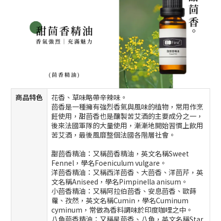
商品特色
花香、草味略帶辛辣味。
茴香是一種擁有強烈香氣與風味的植物，常用作烹
飪使用，甜茴香也是釀製苦艾酒的主要成分之一，
後來法國軍隊的大量使用，漸漸地開始習慣上飲用
苦艾酒，最後風靡整個法國各階層社會。
甜茴香精油：又稱茴香精油，英文名稱Sweet
Fennel，學名Foeniculum vulgare。
洋茴香精油：又稱西洋茴香、大茴香、洋茴芹，英
文名稱Aniseed，學名Pimpinella anisum。
小茴香精油：又稱阿拉伯茴香、安息茴香、歐蒔
蘿、孜然，英文名稱Cumin，學名Cuminum
cyminum，常做為香料調味於印度咖哩之中。
八角茴香精油：又稱星茴香、八角，英文名稱Star