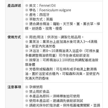
產品詳述
※ 英文：Fennel Oil
※ 學名：Foeniculum vulgare
※ 產地：西班牙
※ 萃取方式：蒸餾
※ 適合調合精油：羅勒、天竺葵、薑、薰衣草、檸
檬、迷迭香、玫瑰、檀香
使用方式
※ 用途/用法：供添加、調製化粧品用。
※ 薰蒸法：薰蒸台上座加滿水後可滴入3～4滴精
油，使室內充滿芳香
※ 沐浴法：將8～10滴精油滴入浴盆中（可視水量
多寡調整精油使用量）可作全身或局部浸泡
※ 按摩法：可將精油以1:100的比例調配基底油按
摩身體
※ 芳香劑或驅蟲劑：可在棉布或手帕滴上數滴精
油，置於浴室或衣櫃內，可驅蟲和消臭，並使室內
充滿天然的香味
注意事項
※ 孕婦禁用
※ 禁止用於食品
※ 本產品為原料，須稀釋後始可使用
※ 使用本產品前，建議請先做局部測試
※ 請避光保存於陰涼處，保持瓶蓋確實關緊，並請