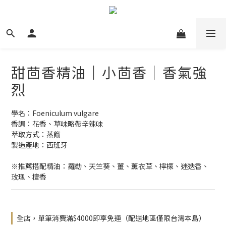
甜茴香精油｜小茴香｜香氣強
烈
學名：Foeniculum vulgare
香調：花香、草味略帶辛辣味
萃取方式：蒸餾
製造產地：西班牙
※推薦搭配精油：羅勒、天竺葵、薑、薰衣草、檸檬、迷迭香、
玫瑰、檀香
全店，單筆消費滿$4000即享免運（配送地區僅限台灣本島）