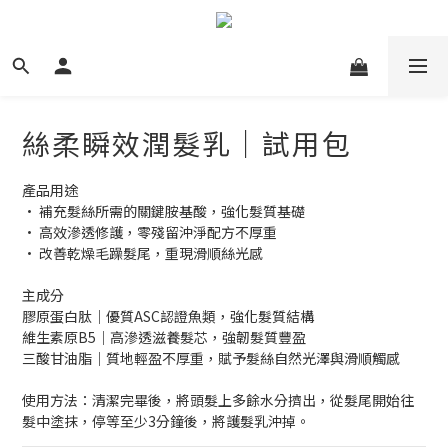
絲柔瞬效潤髮乳｜試用包
產品用途
• 補充髮絲所需的關鍵胺基酸，強化髮質基礎
• 高效滲透修護，零殘留沖淨配方不厚重
• 改善乾燥毛躁髮尾，重現滑順絲光感
主成分
膠原蛋白肽｜優質ASC認證魚類，強化髮質結構
維生素原B5｜高滲透滋養髮芯，強韌髮質豐盈
三酸甘油脂｜質地輕盈不厚重，賦予髮絲自然光澤與滑順觸感
使用方法：清潔完畢後，將頭髮上多餘水分擠出，從髮尾開始往
髮中塗抹，停等至少3分鐘後，將護髮乳沖掉。