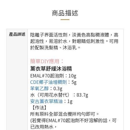
商品描述
產品詳述
陰離子界面活性劑，淡黃色高黏稠液體，高
起泡性，易溶於水，對眼睛低刺激性。可用
於配製洗髮精、沐浴乳。
簡單DIY應用：
薰衣草舒緩沐浴精
EMAL#70起泡劑：10g
CDE椰子油增稠劑
：5g
苯氧乙醇
：0.3g
水（可用花水替代）：83.7g
安古薰衣草精油
：1g
【作法】
所有原料全部混合攪拌均勻即可。
(若覺得EMAL#70起泡劑不好溶解的話，可
已改用熱水，