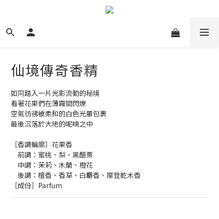
仙境傳奇香精
如同踏入一片光影流動的秘境
看著花果們在薄霧間閃爍
空氣彷彿被柔和的白色光暈包裹
最後沉落於大地的呢喃之中
［香調輪廓］花果香
　前調：蜜桃、梨、黑醋栗
　中調：茉莉、木蘭、橙花
　後調：檀香、香草、白麝香、摩登乾木香
［成份］Parfum