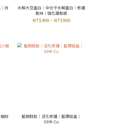
亮｜改
水解大豆蛋白｜中分子水解蛋白｜修護
髮絲｜強化蓬鬆感
NT$400 ~ NT$900
少細紋
藍銅胜肽｜活化修護｜藍鑽結晶｜
GHK-Cu