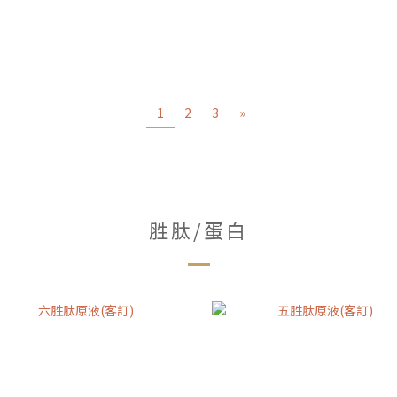
1
2
3
»
胜肽/蛋白