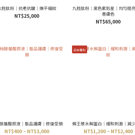
六胜肽粉｜抗老抗皺｜撫平細紋
九胜肽粉｜黑色素剋星｜均勻提
善膚色
NT$25,000
NT$65,000
日本專利
胺基酸原液｜髮品護膚｜修復受損
蜂王漿水解蛋白｜緩和刺激｜減
NT$400 ~ NT$3,000
NT$1,200 ~ NT$2,400