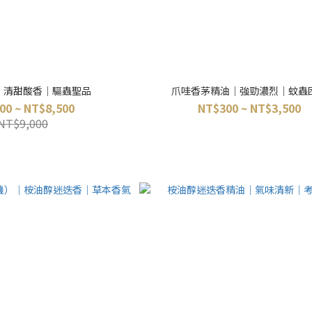
｜清甜酸香｜驅蟲聖品
爪哇香茅精油｜強勁濃烈｜蚊蟲
00 ~ NT$8,500
NT$300 ~ NT$3,500
NT$9,000