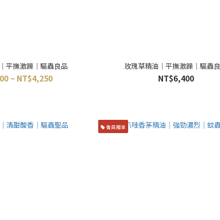
｜平撫激躁｜驅蟲良品
玫瑰草精油｜平撫激躁｜驅蟲
00 ~ NT$4,250
NT$6,400
會員獨享