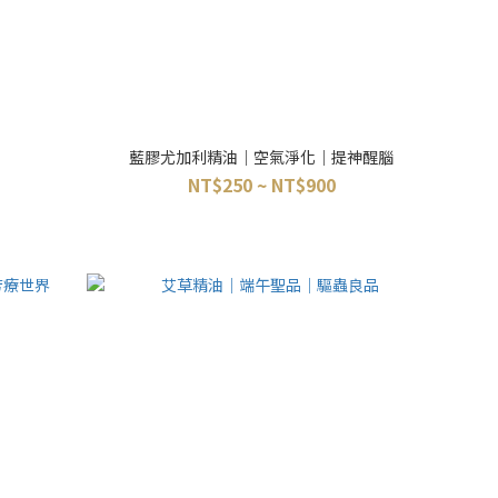
藍膠尤加利精油｜空氣淨化｜提神醒腦
NT$250 ~ NT$900