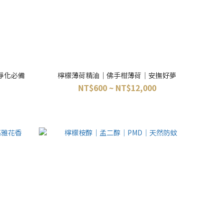
淨化必備
檸檬薄荷精油｜佛手柑薄荷｜安撫好夢
NT$600 ~ NT$12,000