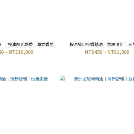
）｜桉油醇迷迭香｜草本香氣
桉油醇迷迭香精油｜氣味清新｜考
0 ~ NT$10,000
NT$450 ~ NT$1,500