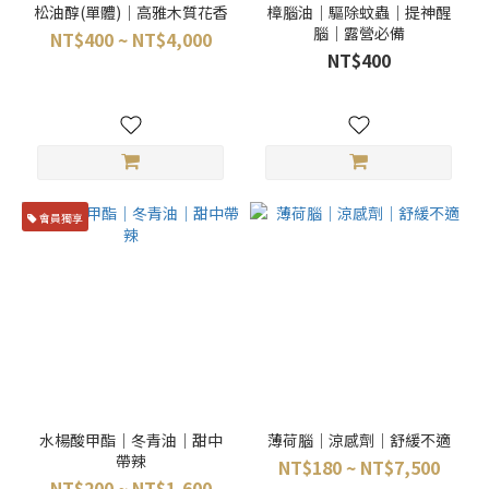
松油醇(單體)｜高雅木質花香
樟腦油｜驅除蚊蟲｜提神醒
腦｜露營必備
NT$400 ~ NT$4,000
NT$400
會員獨享
水楊酸甲酯｜冬青油｜甜中
薄荷腦｜涼感劑｜舒緩不適
帶辣
NT$180 ~ NT$7,500
NT$200 ~ NT$1,600