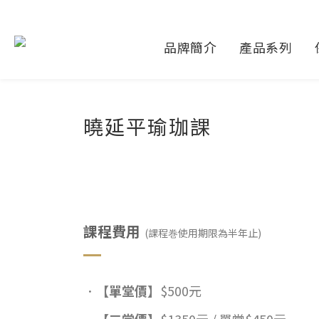
品牌簡介
產品系列
曉延平瑜珈課
課程費用
(課程巻使用期限為半年止)
．
【單堂價】
$500元
．
【三堂價】
$1350元 / 單堂$450元