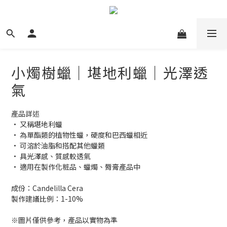
小燭樹蠟｜堪地利蠟｜光澤透
氣
產品詳述
• 又稱堪地利蠟
• 為單酯類的植物性蠟，硬度和巴西蠟相近
• 可溶於油脂和搭配其他蠟類
• 具光澤感、質感較透氣
• 適用在製作化粧品、蠟燭、脣膏產品中
成份：Candelilla Cera
製作建議比例：1-10%
※圖片僅供參考，產品以實物為準