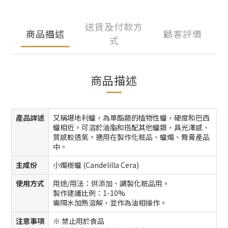
送貨及付款方
商品描述
顧客評價
式
商品描述
產品詳述
又稱堪地利蠟，為單酯類的植物性蠟，硬度和巴西
蠟相近。可溶於油脂和搭配其他蠟類，具光澤感、
質感較透氣。適用在製作化粧品、蠟燭、脣膏產品
中。
主成份
小燭樹蠟 (Candelilla Cera)
使用方式
用途/用法：供添加、調製化粧品用。
製作建議比例：1-10%
需隔水加熱溶解，並作為油相操作。
注意事項
※ 禁止用於食品