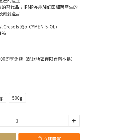
痘痘的產生
an最佳的替代品；IPMP亦能降低因細菌產生的
及頭髮產品
Cresols 或o-CYMEN-5-OL)
1%
000即享免運（配送地區僅限台灣本島）
0g
500g
立即購買