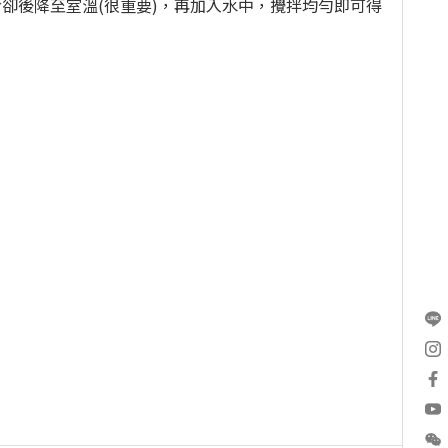
PG (2%) 冷卻後降至室溫(很重要)，再加入水中，攪拌均勻即可得