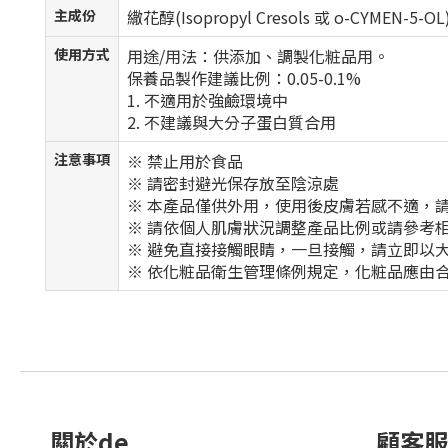
主成份
繖花醇(Isopropyl Cresols 或 o-CYMEN-5-OL
使用方式
用途/用法：供添加、調製化粧品用。
保養品製作建議比例：0.05-0.1%
1. 不適用於強鹼環境中
2. 不建議與大分子蛋白質合用
注意事項
※ 禁止用於食品
※ 請密封避光保存放至陰涼處
※ 本產品僅供外用，使用後皮膚若感不適，
※ 請依個人肌膚狀況調整產品比例或請參考
※ 避免直接接觸眼睛，一旦接觸，請立即以
※ 依化粧品衛生管理條例規定，化粧品應由
關於de
顧客服