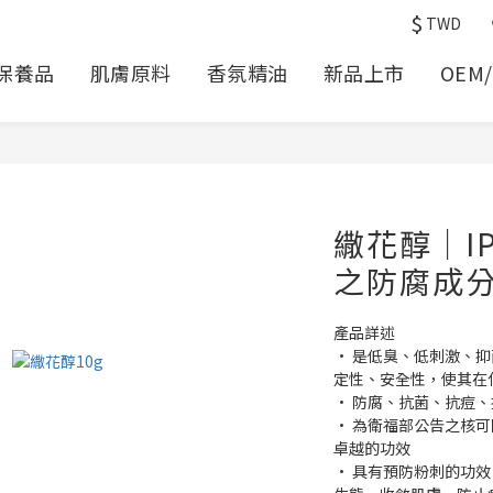
$
TWD
保養品
肌膚原料
香氛精油
新品上市
OEM
繖花醇｜I
之防腐成
產品詳述
• 是低臭、低刺激、
定性、安全性，使其在
• 防腐、抗菌、抗痘
• 為衛福部公告之核
卓越的功效
• 具有預防粉刺的功