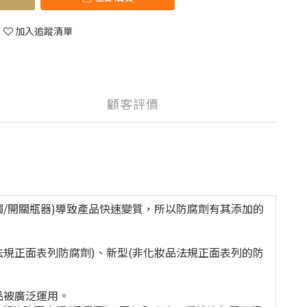
加入追蹤清單
顧客評價
觸
/
開關瓶器
)
導致產品快速變質，所以防腐劑有其添加的
法規正面表列防腐劑
)
、新型
(
非化妝品法規正面表列的防
品被廣泛運用。