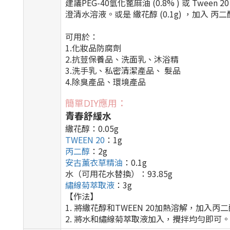
建議PEG-40氫化蓖麻油 (0.8% ) 或 Twe
澄清水溶液。或是
繖花醇 (0.1g) ，加入 
可用於：
1.化妝品防腐劑
2.抗荳保養品、洗面乳、沐浴精
3.洗手乳、私密清潔產品、 髮品
4.除臭產品、環境產品
簡單DIY應用：
青春舒緩水
繖花醇：0.05g
TWEEN 20
：1g
丙二醇
：2g
安古薰衣草精油
：0.1g
水（可用花水替換）：93.85g
繡線菊萃取液
：3g
【作法】
1. 將繖花醇和TWEEN 20加熱溶解，加
2. 將水和繡線菊萃取液加入，攪拌均勻即可。