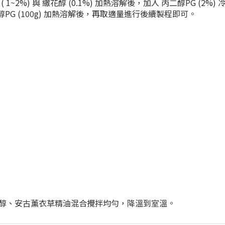
en 20 ( 1~2%) 與 繖花醇 (0.1%) 加熱溶解後，加入 丙二醇
丙二醇PG (100g) 加熱溶解後，再取適量進行後續製程即可。
入丙二醇、安古薰衣草精油混合攪拌均勻，降溫到室溫。