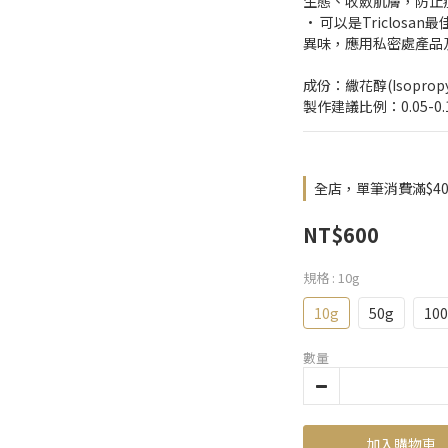
生態、收斂肌膚，防止
• 可以是Triclos
異味，應用私密處產品
成份：繖花醇(Isopropyl 
製作建議比例：0.05-0.
全店，單筆消費滿$4
NT$600
規格
: 10g
10g
50g
10
數量
加入購物車