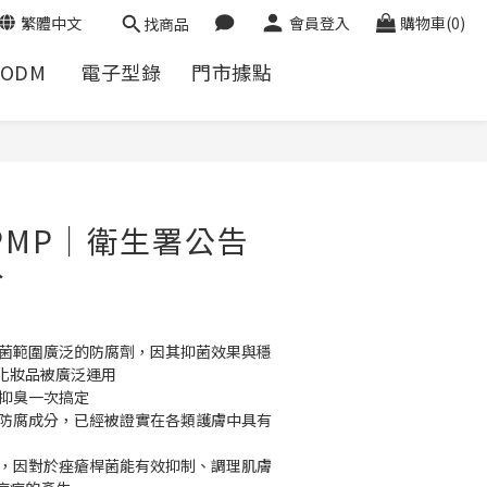
繁體中文
會員登入
購物車(0)
找商品
/ODM
電子型錄
門市據點
立即購買
PMP｜衛生署公告
分
抑菌範圍廣泛的防腐劑，因其抑菌效果與穩
化妝品被廣泛運用
、抑臭一次搞定
可防腐成分，已經被證實在各類護膚中具有
效，因對於痤瘡桿菌能有效抑制、調理肌膚