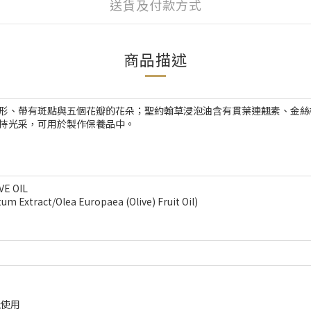
送貨及付款方式
商品描述
形、帶有斑點與五個花瓣的花朵；聖約翰草浸泡油含有貫葉連翹素、金絲
持光采，可用於製作保養品中。
E OIL
ract/Olea Europaea (Olive) Fruit Oil)
止使用