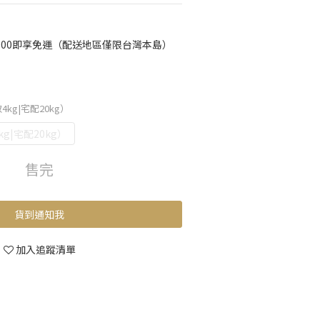
000即享免運（配送地區僅限台灣本島）
4kg|宅配20kg）
g|宅配20kg）
售完
貨到通知我
加入追蹤清單