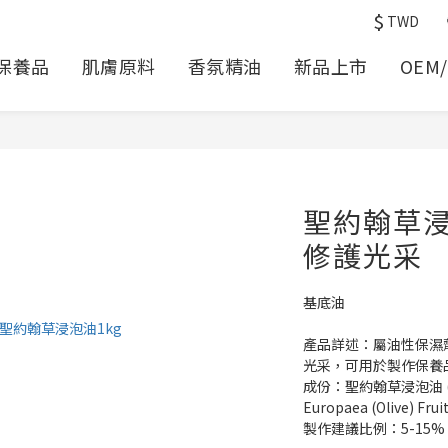
$
TWD
保養品
肌膚原料
香氛精油
新品上市
OEM
聖約翰草
修護光采
基底油
產品詳述：屬油性保濕
光采，可用於製作保養
成份：聖約翰草浸泡油 (Hyper
Europaea (Olive) Frui
製作建議比例：5-15%