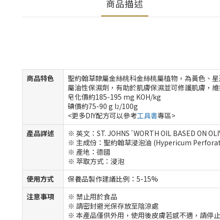
商品描述
商品特色
聖約翰草隸屬金絲桃科金絲桃屬植物，為黃色、星
屬油性保濕劑，有助於肌膚保濕並可修護肌膚，維
皂化價約185-195 mg KOH/kg
碘價約75-90 g I
/100g
2
<更多DIY配方可以參考
工具書
專區>
產品詳述
※ 英文：ST. JOHNS´WORTH OIL BASED ON OLIV
※ 主成份：聖約翰草浸泡油 (Hypericum Perforatum Ext
※ 產地：德國
※ 萃取方式：浸泡
使用方式
保養品製作建議比例：5-15%
注意事項
※ 禁止用於食品
※ 請密封避光保存放至陰涼處
※ 本產品僅供外用，使用後皮膚若感不適，請停