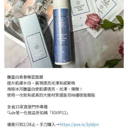
醣蛋白青春機密面膜
提升肌膚水份，展現透亮光澤有感緊緻
南極冰河醣蛋白使肌膚透亮、光澤、彈嫩！
使用一次就有感真的大推材質還是羽絲縷極致服貼
全省15家直營門市專櫃
🔍de第一化粧品折扣碼「IGVIP12」
優惠只到2/28止，手刀購入→
https://pse.is/3yldjm