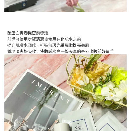
醣蛋白青春機密前導液
前導液使用步驟清潔後使用在化妝水之前
提升肌膚水潤感，打造無瑕光采彈嫩提亮美肌
質地清爽好吸收，使妝感水亮一整天真的是外出妝前好幫手