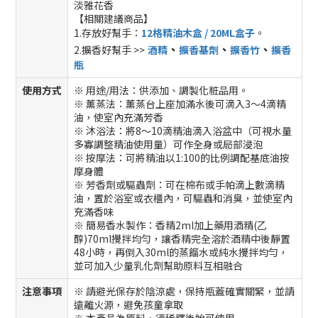
淡雅花香
【相關建議商品】
1.存放好幫手：
12格精油木盒 / 20ML盒子
。
、
、
、
2.擴香好幫手 >>
酒精
擴香基劑
擴香竹
擴香
瓶
使用方式
※ 用途/用法：供添加、調製化粧品用。
※ 薰蒸法：薰蒸台上座加滿水後可滴入3～4滴精
油，使室內充滿芳香
※ 沐浴法：將8～10滴精油滴入浴盆中（可視水量
多寡調整精油使用量）可作全身或局部浸泡
※ 按摩法：可將精油以1:100的比例調配基底油按
摩身體
※ 芳香劑或驅蟲劑：可在棉布或手帕滴上數滴精
油，置於浴室或衣櫃內，可驅蟲和消臭，並使室內
充滿香味
※ 簡易香水製作：香精2ml加上藥用酒精(乙
醇)70ml攪拌均勻，讓香精完全溶於酒精中後靜置
48小時，再倒入30ml的蒸餾水或純水攪拌均勻，
並可加入少量乳化劑幫助原料互相融合
注意事項
※ 請避光保存於陰涼處，保持瓶蓋確實關緊，並請
遠離火源，避免孩童拿取
※ 本產品為原料，須稀釋後始可使用