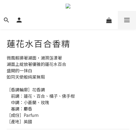
蓮花水百合香精
微風輕拂著湖面，漣漪荡漾著
湖面上綻放著優雅的蓮花水百合
盛開的一抹白
如同天使般純潔無瑕
［香調輪廓］花香調
　前調：蓮花、百合、橘子、佛手柑
　中調：小蒼蘭、玫瑰
　基調：麝香
［成份］Parfum
［產地］英國