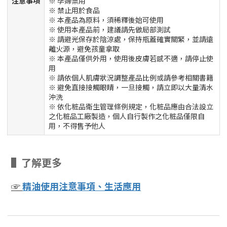
注意事項
※ 孕婦禁用
※ 禁止用於食品
※ 本產品為原料，須稀釋後始可使用
※ 使用本產品前，建議請先做局部測試
※ 請避光保存於陰涼處，保持瓶蓋確實關緊，並請遠
離火源，避免孩童拿取
※ 本產品僅供外用，使用後皮膚若感不適，請停止使
用
※ 請依個人肌膚狀況調整產品比例或請參考相關書籍
※ 避免直接接觸眼睛，一旦接觸，請立即以大量清水
沖洗
※ 依化粧品衛生管理條例規定，化粧品應由合法設立
之化粧品工廠製造，個人自行製作之化粧品僅限自
用，不得售予他人
▌了解更多
☞
精油使用注意事項、生活應用