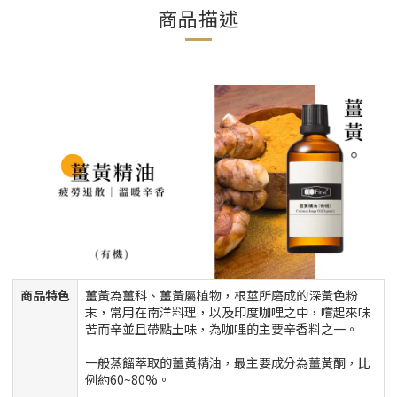
商品描述
商品特色
薑黃為薑科、薑黃屬植物，根莖所磨成的深黃色粉
末，常用在南洋料理，以及印度咖哩之中，嚐起來味
苦而辛並且帶點土味，為咖哩的主要辛香料之一。
一般蒸餾萃取的薑黃精油，最主要成分為薑黃酮，比
例約60~80%。