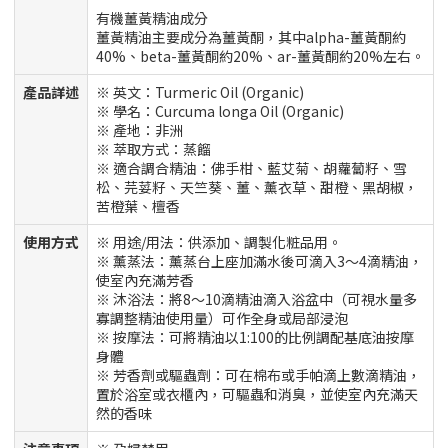
有機薑黃精油成分
薑黃精油主要成分為薑黃酮，其中alpha-薑黃酮約
40%、beta-薑黃酮約20%、ar-薑黃酮約20%左右。
產品詳述
※ 英文：Turmeric Oil (Organic)
※ 學名：Curcuma longa Oil (Organic)
※ 產地：非洲
※ 萃取方式：蒸餾
※ 適合調合精油：佛手柑、藍艾菊、胡蘿蔔籽、雪
松、芫荽籽、天竺葵、薑、薰衣草、甜橙、黑胡椒，
苦橙葉、檀香
使用方式
※ 用途/用法：供添加、調製化粧品用。
※ 薰蒸法：薰蒸台上座加滿水後可滴入3～4滴精油，
使室內充滿芳香
※ 沐浴法：將8～10滴精油滴入浴盆中（可視水量多
寡調整精油使用量）可作全身或局部浸泡
※ 按摩法：可將精油以1:100的比例調配基底油按摩
身體
※ 芳香劑或驅蟲劑：可在棉布或手帕滴上數滴精油，
置於浴室或衣櫃內，可驅蟲和消臭，並使室內充滿天
然的香味