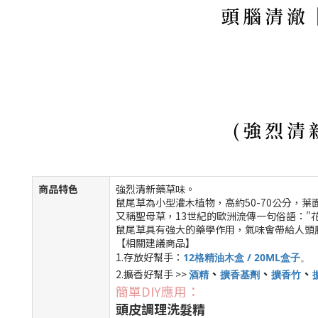
商品特色
強烈清新藥草味。
鼠尾草為小型灌木植物，高約50-70公分，葉
又稱聖母草，13世紀的歐洲流傳一句俗語："
鼠尾草具有強大的藥學作用，氣味會帶給人頭
【相關建議商品】
1.存放好幫手：
12格精油木盒 / 20ML盒子
。
、
、
、
2.擴香好幫手 >>
酒精
擴香基劑
擴香竹
簡單DIY應用：
頭皮調理洗髮精