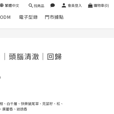
繁體中文
會員登入
購物車(0)
找商品
/ODM
電子型錄
門市據點
立即購買
油｜頭腦清澈｜回歸
s
手柑、白千層、快樂鼠尾草、芫荽籽、松、
、廣藿香、迷迭香