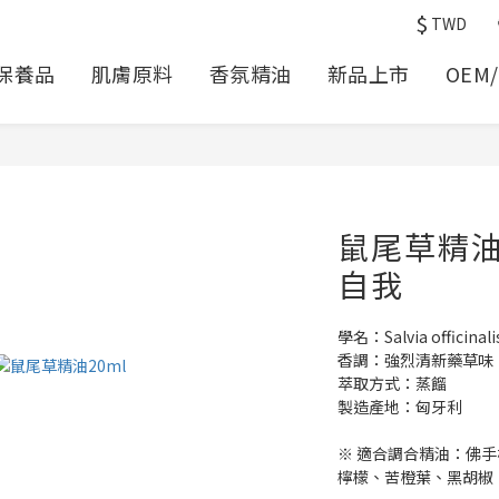
$
TWD
保養品
肌膚原料
香氛精油
新品上市
OEM
鼠尾草精
自我
學名：Salvia officinali
香調：強烈清新藥草味
萃取方式：蒸餾
製造產地：匈牙利
※ 適合調合精油：佛
檸檬、苦橙葉、黑胡椒