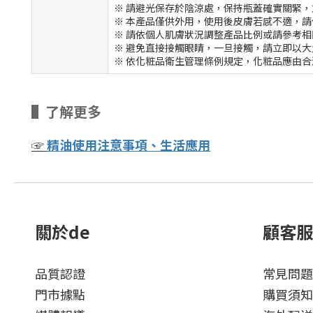
※ 請避光保存於陰涼處，保持瓶蓋確實關緊
※ 本產品僅供外用，使用後皮膚若感不適，請
※ 請依個人肌膚狀況調整產品比例或請參考相
※ 避免直接接觸眼睛，一旦接觸，請立即以
※ 依化粧品衛生管理條例規定，化粧品應由
▌了解更多
☞
精油使用注意事項、生活應用
關於de
顧客服
品質認證
常見問題
門市據點
購買須知