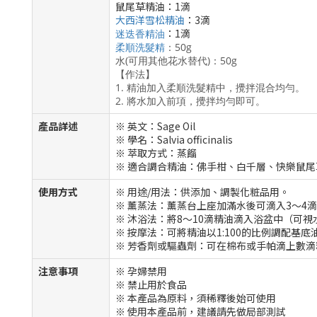
鼠尾草精油：1滴
大西洋雪松精油
：3滴
：1
滴
迷迭香精油
柔順洗髮精
：50g
水(可用其他花水替代)：50g
【作法】
1. 精油加入柔順洗髮精中，攪拌混合均勻。
2. 將水加入前項，攪拌均勻即可。
產品詳述
※ 英文：Sage Oil
※ 學名：Salvia officinalis
※ 萃取方式：蒸餾
※ 適合調合精油：佛手柑、白千層、快樂鼠
使用方式
※ 用途/用法：供添加、調製化粧品用。
※ 薰蒸法：薰蒸台上座加滿水後可滴入3～4
※ 沐浴法：將8～10滴精油滴入浴盆中（可
※ 按摩法：可將精油以1:100的比例調配基底
※ 芳香劑或驅蟲劑：可在棉布或手帕滴上數
注意事項
※ 孕婦禁用
※ 禁止用於食品
※ 本產品為原料，須稀釋後始可使用
※ 使用本產品前，建議請先做局部測試