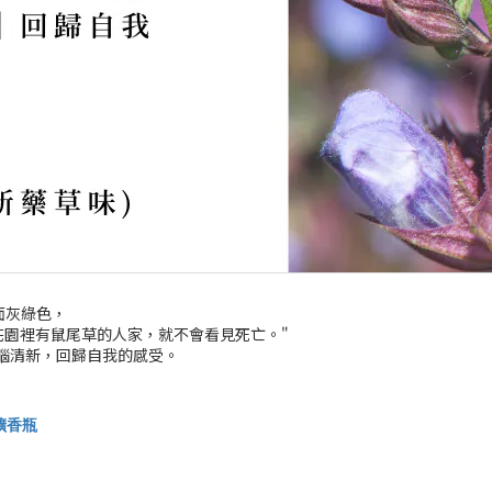
面灰綠色，
花園裡有鼠尾草的人家，就不會看見死亡。"
腦清新，回歸自我的感受。
擴香瓶