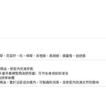
尾草、芫荽籽、松、檸檬、苦橙葉、黑胡椒、廣藿香、迷迭香
滴精油，使室內充滿芳香
視水量多寡調整精油使用量）可作全身或局部浸泡
油按摩身體
滴精油，置於浴室或衣櫃內，可驅蟲和消臭，並使室內充滿天然的香味