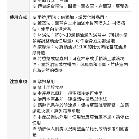
※ 適合調合精油：甜橙、薰衣草、岩蘭草、廣藿香
使用方式
※ 用途/用法：供添加、調製化粧品用。
※ 薰蒸法：薰蒸台上座加滿水後可滴入3～4滴精
油，使室內充滿芳香
※ 沐浴法：將8～10滴精油滴入浴盆中（可視水量
多寡調整精油使用量）可作全身或局部浸泡
※ 按摩法：可將精油以1:100的比例調配基底油按
摩身體
※ 芳香劑或驅蟲劑：可在棉布或手帕滴上數滴精
油，置於浴室或衣櫃內，可驅蟲和消臭，並使室內
充滿天然的香味
注意事項
※ 孕婦禁用
※ 禁止用於食品
※ 本產品為原料，須稀釋後始可使用
※ 使用本產品前，建議請先做局部測試
※ 請避光保存於陰涼處，保持瓶蓋確實關緊，並請
遠離火源，避免孩童拿取
※ 本產品僅供外用，使用後皮膚若感不適，請停止
使用
※ 請依個人肌膚狀況調整產品比例或請參考相關書
籍