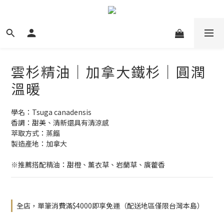
雲杉精油｜加拿大鐵杉｜圓潤
溫暖
學名：Tsuga canadensis
香調：甜美、清新還具有清涼感
萃取方式：蒸餾
製造產地：加拿大
※推薦搭配精油：甜橙、薰衣草、岩蘭草、廣藿香
全店，單筆消費滿$4000即享免運（配送地區僅限台灣本島）