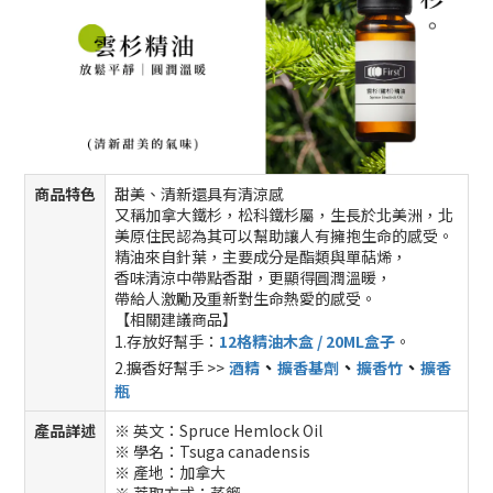
商品特色
甜美、清新還具有清涼感
又稱加拿大鐵杉，松科鐵杉屬，生長於北美洲，北
美原住民認為其可以幫助讓人有擁抱生命的感受。
精油來自針葉，主要成分是酯類與單萜烯，
香味清涼中帶點香甜，更顯得圓潤溫暖，
帶給人激勵及重新對生命熱愛的感受。
【相關建議商品】
1.存放好幫手：
12格精油木盒 / 20ML盒子
。
、
、
、
2.擴香好幫手 >>
酒精
擴香基劑
擴香竹
擴香
瓶
產品詳述
※ 英文：Spruce Hemlock Oil
※ 學名：Tsuga canadensis
※ 產地：加拿大
※ 萃取方式：蒸餾